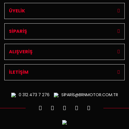
ÜYELİK
SİPARİŞ
ALIŞVERİŞ
İLETİŞİM
0 312
473 7 276
SİPARİS@BRNMOTOR.COM.TR