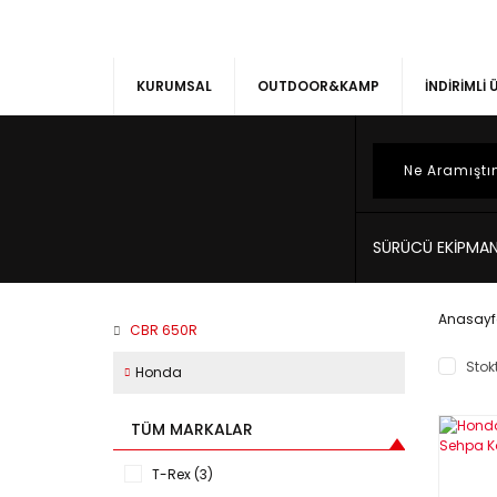
KURUMSAL
OUTDOOR&KAMP
İNDİRİMLİ
SÜRÜCÜ EKİPMAN
Anasayf
CBR 650R
Stokt
Honda
TÜM MARKALAR
T-Rex (3)