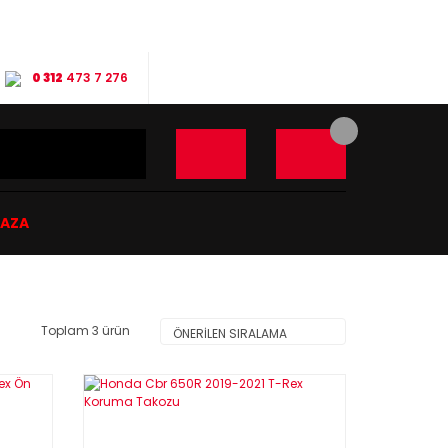
0 312
473 7 276
ĞAZA
Toplam 3 ürün