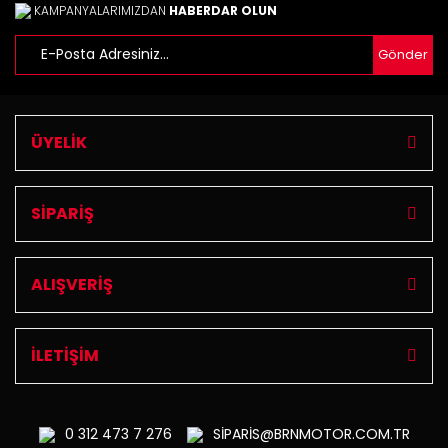
KAMPANYALARIMIZDAN
HABERDAR OLUN
Gönder
Gönder
ÜYELİK
SİPARİŞ
ALIŞVERİŞ
İLETİŞİM
0 312
473 7 276
SİPARİS@BRNMOTOR.COM.TR