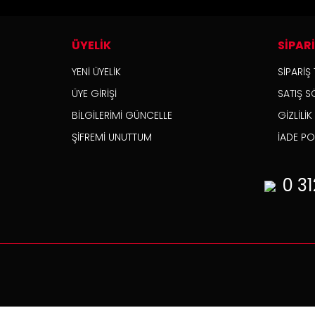
ÜYELİK
SİPAR
YENİ ÜYELİK
SİPARİŞ 
ÜYE GİRİŞİ
SATIŞ S
BİLGİLERİMİ GÜNCELLE
GİZLİLİ
ŞİFREMİ UNUTTUM
İADE POL
0 31