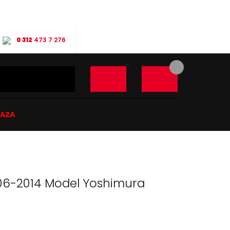
0 312
473 7 276
ĞAZA
06-2014 Model Yoshimura