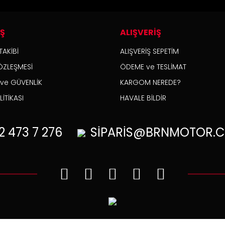
İŞ
ALIŞVERİŞ
TAKİBİ
ALIŞVERİŞ SEPETİM
ÖZLEŞMESİ
ÖDEME ve TESLİMAT
K ve GÜVENLİK
KARGOM NEREDE?
İTİKASI
HAVALE BİLDİR
2
473 7 276
SİPARİS@BRNMOTOR.C