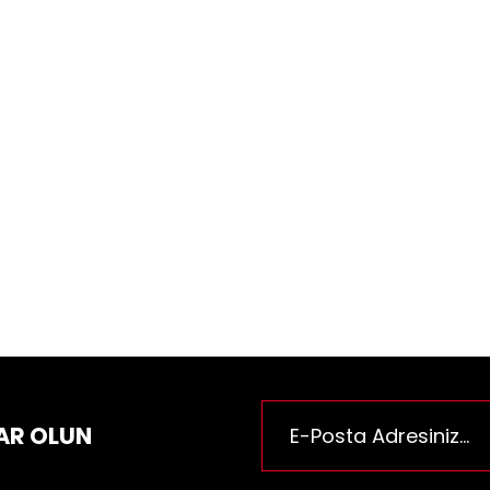
ün fiyat bilgisi, resim, ürün açıklamalarında ve diğer konularda yeter
za iletebilirsiniz.
Bu ürüne ilk yorumu siz yapı
e önerileriniz için teşekkür ederiz.
n resmi kalitesiz, bozuk veya görüntülenemiyor.
Yorum Yaz
n açıklamasında eksik bilgiler bulunuyor.
n bilgilerinde hatalar bulunuyor.
n fiyatı diğer sitelerden daha pahalı.
rüne benzer farklı alternatifler olmalı.
Gönder
AR OLUN