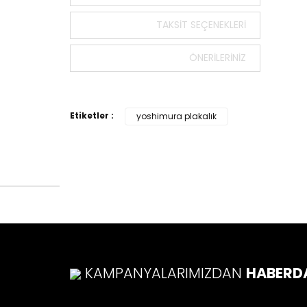
Bu ürün
tarafımı
TAKSIT SEÇENEKLERI
Görüş v
ÖNERILERINIZ
Ürü
Ürü
Ürü
Etiketler :
yoshimura plakalık
Ürü
Bu ü
KAMPANYALARIMIZDAN
HABERD