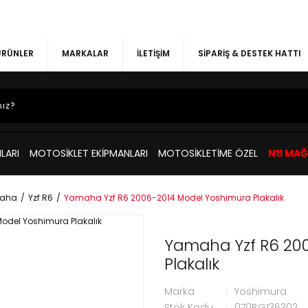
 ÜRÜNLER
MARKALAR
İLETİŞİM
SİPARİŞ & DESTEK HATTI
LARI
MOTOSİKLET EKİPMANLARI
MOTOSİKLETİME ÖZEL
N11 MA
aha
Yzf R6
Yamaha Yzf R6 2006-2014 Model Yoshimura Plakalık
Yamaha Yzf R6 20
Plakalık
Marka
Yoshimura
Stok Kodu
070BG136302