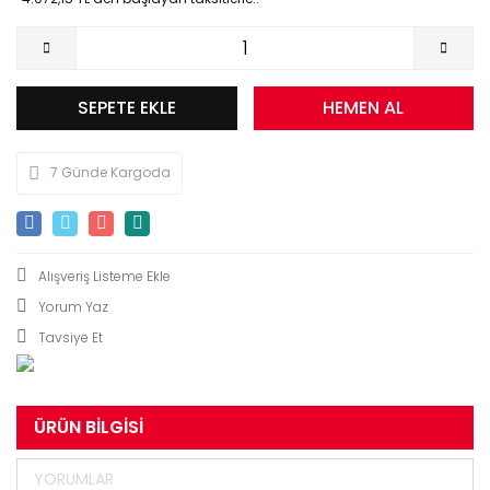
SEPETE EKLE
HEMEN AL
7 Günde Kargoda
Yorum Yaz
Tavsiye Et
ÜRÜN BILGISI
YORUMLAR