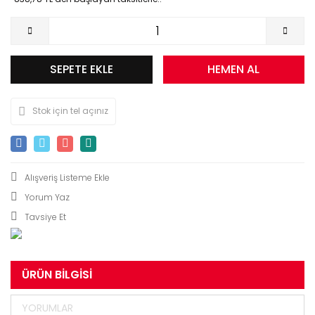
SEPETE EKLE
HEMEN AL
Stok için tel açınız
Yorum Yaz
Tavsiye Et
ÜRÜN BILGISI
YORUMLAR