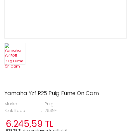
Yamaha Yzf R25 Puig Füme Ön Cam
Marka
Puig
Stok Kodu
7649F
6.245,59 TL
838,78 TL den başlayan taksitlerle!!