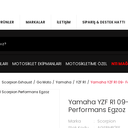
 ÜRÜNLER
MARKALAR
İLETİŞİM
SİPARİŞ & DESTEK HATTI
LARI
MOTOSİKLET EKİPMANLARI
MOTOSİKLETİME ÖZEL
N11 MA
Scorpion Exhaust
Go Moto
Yamaha
YZF R1
Yamaha YZF R1 09- F
Yamaha YZF R1 09-
Performans Egzoz
Marka
Scorpion
Stok Kodu
AGSBMR2FF