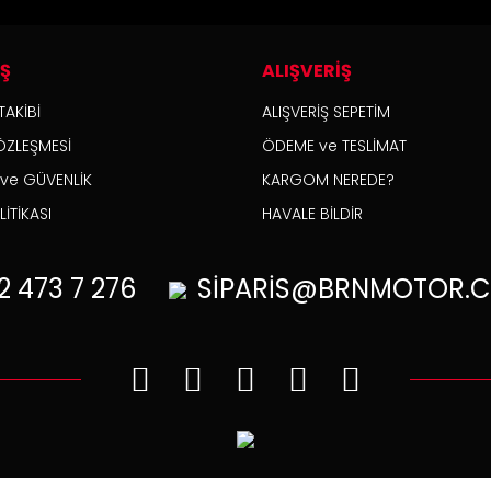
İŞ
ALIŞVERİŞ
TAKİBİ
ALIŞVERİŞ SEPETİM
ÖZLEŞMESİ
ÖDEME ve TESLİMAT
K ve GÜVENLİK
KARGOM NEREDE?
İTİKASI
HAVALE BİLDİR
2
473 7 276
SİPARİS@BRNMOTOR.C