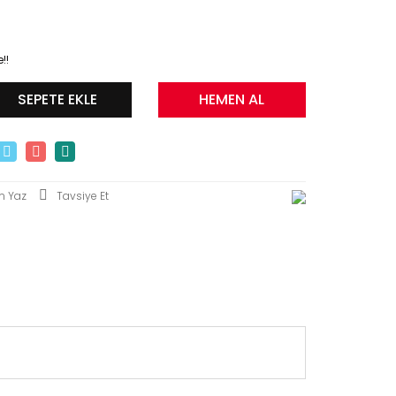
!!
SEPETE EKLE
HEMEN AL
m Yaz
Tavsiye Et