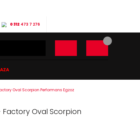
0 312
473 7 276
ĞAZA
actory Oval Scorpion Performans Egzoz
 Factory Oval Scorpion