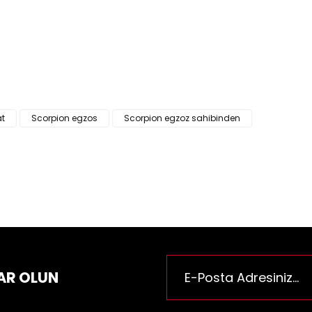
ün fiyat bilgisi, resim, ürün açıklamalarında ve diğer konularda yeter
za iletebilirsiniz.
Bu ürüne ilk yorumu siz yapı
e önerileriniz için teşekkür ederiz.
n resmi kalitesiz, bozuk veya görüntülenemiyor.
Yorum Yaz
n açıklamasında eksik bilgiler bulunuyor.
n bilgilerinde hatalar bulunuyor.
at
Scorpion egzos
Scorpion egzoz sahibinden
n fiyatı diğer sitelerden daha pahalı.
rüne benzer farklı alternatifler olmalı.
Gönder
AR OLUN