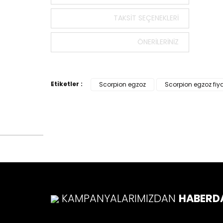
Bu ürün
tarafımı
TAKSIT SEÇENEKLERI
Görüş v
ÖNERILERINIZ
Ürü
Ürü
Ürü
Etiketler :
Scorpion egzoz
Scorpion egzoz fiy
Ürü
Bu ü
KAMPANYALARIMIZDAN
HABERD