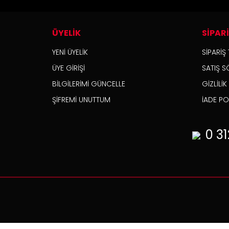
ÜYELİK
SİPAR
YENİ ÜYELİK
SİPARİŞ 
ÜYE GİRİŞİ
SATIŞ S
BİLGİLERİMİ GÜNCELLE
GİZLİLİ
ŞİFREMİ UNUTTUM
İADE POL
0 31