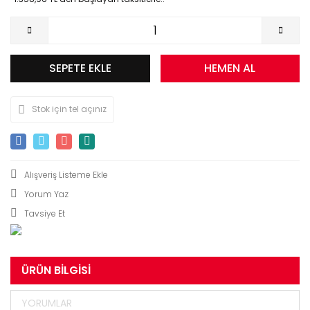
SEPETE EKLE
HEMEN AL
Stok için tel açınız
Yorum Yaz
Tavsiye Et
ÜRÜN BILGISI
YORUMLAR