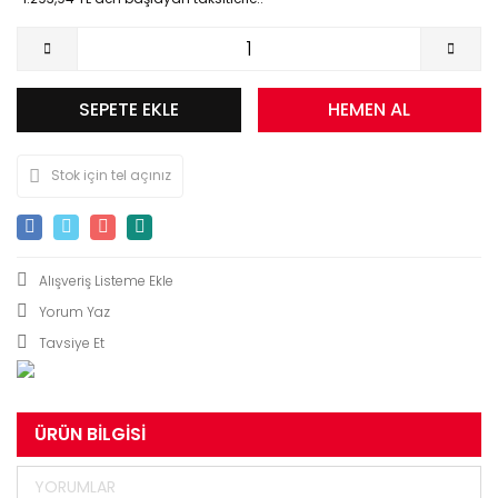
SEPETE EKLE
HEMEN AL
Stok için tel açınız
Yorum Yaz
Tavsiye Et
ÜRÜN BILGISI
YORUMLAR