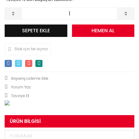
SEPETE EKLE
HEMEN AL
Stok için tel açınız
Yorum Yaz
Tavsiye Et
ÜRÜN BILGISI
YORUMLAR