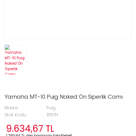
Yamaha MT-10 Puig Naked Ön Siperlik Camı
Marka
Puig
Stok Kodu
8917H
9.634,67 TL
1.293,94 TL den başlayan taksitlerle!!