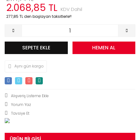
2.068,85 TL
KDV Dahil
277,85 TL den başlayan taksitlerle!!
SEPETE EKLE
HEMEN AL
Aynı gün kargo
Yorum Yaz
Tavsiye Et
ÜRÜN BILGISI