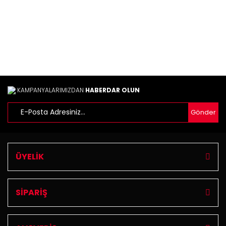
Ürün fiyatı diğer sitelerden daha pahalı.
Bu ürüne benzer farklı alternatifler olmalı.
Gönder
KAMPANYALARIMIZDAN
HABERDAR OLUN
Gönder
ÜYELİK
SİPARİŞ