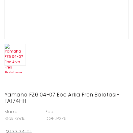
Yamaha FZ6 04-07 Ebc Arka Fren Balatası-
FA174HH
Marka
Ebc
Stok Kodu
DGHJPXZ6
2.177,74 TL