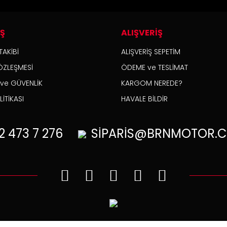
İŞ
ALIŞVERİŞ
TAKİBİ
ALIŞVERİŞ SEPETİM
ÖZLEŞMESİ
ÖDEME ve TESLİMAT
K ve GÜVENLİK
KARGOM NEREDE?
İTİKASI
HAVALE BİLDİR
2
473 7 276
SİPARİS@BRNMOTOR.C