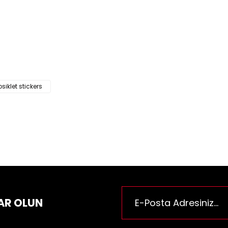
ün fiyat bilgisi, resim, ürün açıklamalarında ve diğer konularda yeter
za iletebilirsiniz.
Bu ürüne ilk yorumu siz yapı
e önerileriniz için teşekkür ederiz.
n resmi kalitesiz, bozuk veya görüntülenemiyor.
Yorum Yaz
n açıklamasında eksik bilgiler bulunuyor.
n bilgilerinde hatalar bulunuyor.
siklet stickers
n fiyatı diğer sitelerden daha pahalı.
rüne benzer farklı alternatifler olmalı.
Gönder
AR OLUN