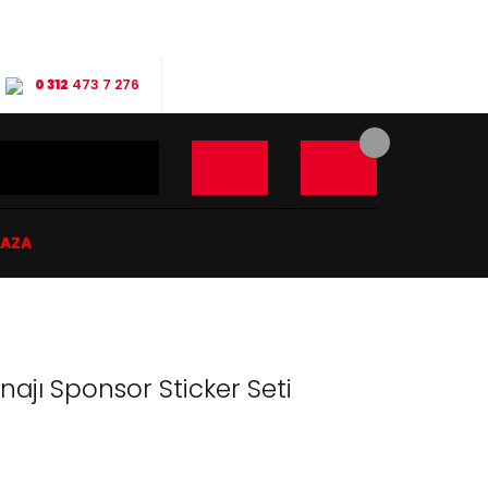
0 312
473 7 276
ĞAZA
najı Sponsor Sticker Seti