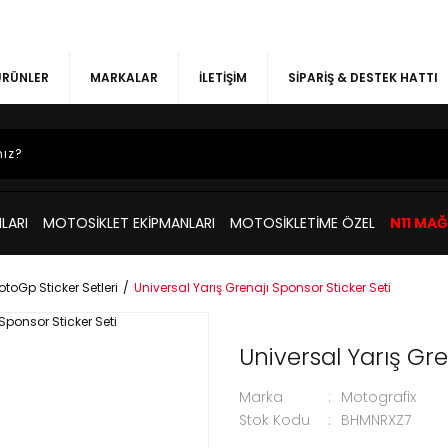
 ÜRÜNLER
MARKALAR
İLETİŞİM
SİPARİŞ & DESTEK HATTI
LARI
MOTOSİKLET EKİPMANLARI
MOTOSİKLETİME ÖZEL
N11 MA
toGp Sticker Setleri
Universal Yarış Grenajı Sponsor Sticker Seti
Universal Yarış Gre
Marka
Motografix
Stok Kodu
BHMNRXZ7