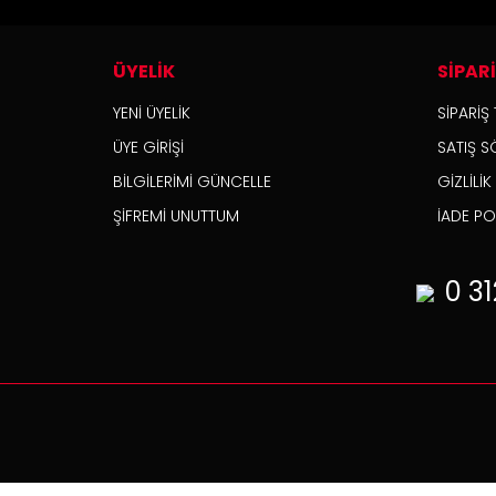
ÜYELİK
SİPAR
YENİ ÜYELİK
SİPARİŞ 
ÜYE GİRİŞİ
SATIŞ S
BİLGİLERİMİ GÜNCELLE
GİZLİLİ
ŞİFREMİ UNUTTUM
İADE POL
0 31