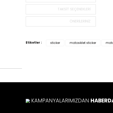
Bu ürün
tarafımı
TAKSIT SEÇENEKLERI
Görüş v
ÖNERILERINIZ
Ürü
Ürü
Ürü
Etiketler :
sticker
motosiklet sticker
moto
Ürü
Bu ü
KAMPANYALARIMIZDAN
HABERD