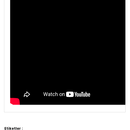
Bu ürünün fiyat bilgisi, resim, ürün açıklamalarında ve
diğer konularda yetersiz gördüğünüz noktaları öneri
Etiketler :