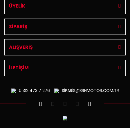
ÜYELİK
SİPARİŞ
ALIŞVERİŞ
İLETİŞİM
0 312
473 7 276
SİPARİS@BRNMOTOR.COM.TR