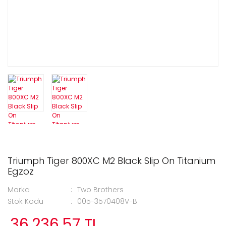
Triumph Tiger 800XC M2 Black Slip On Titanium
Egzoz
Marka
Two Brothers
Stok Kodu
005-3570408V-B
36.236,57 TL