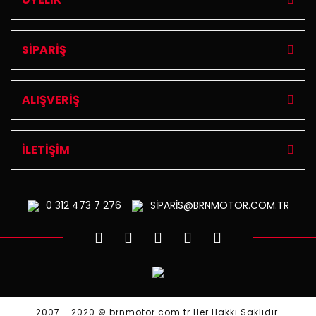
SİPARİŞ
ALIŞVERİŞ
İLETİŞİM
0 312
473 7 276
SİPARİS@BRNMOTOR.COM.TR
2007 - 2020 © brnmotor.com.tr Her Hakkı Saklıdır.