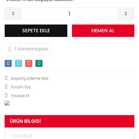
SEPETE EKLE
HEMEN AL
7 Günde Kargoda
Yorum Yaz
Tavsiye Et
ÜRÜN BILGISI
YORUMLAR