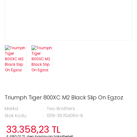
Triumph Tiger 800XC M2 Black Slip On Egzoz
Marka
Two Brothers
Stok Kodu
005-3570406V-B
33.358,23 TL
4.480,01 TL den başlayan taksitlerle!!