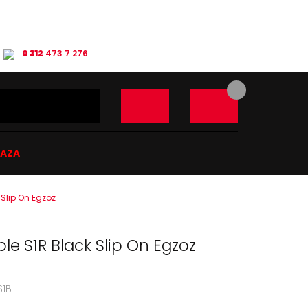
0 312
473 7 276
ĞAZA
 Slip On Egzoz
le S1R Black Slip On Egzoz
S1B