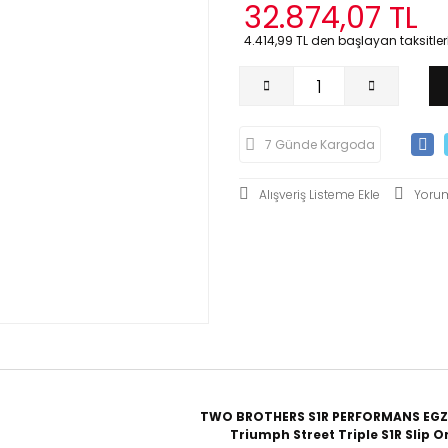
32.874,07 TL
4.414,99 TL den başlayan taksitlerl
7 Günde Kargoda
Yoru
TWO BROTHERS S1R PERFORMANS EGZ
Triumph Street Triple S1R Slip O