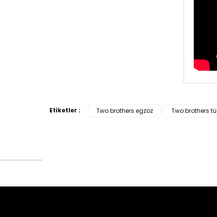
Bu ürün
tarafımı
Etiketler :
Two brothers egzoz
Two brothers tü
Görüş v
Ürü
Ürü
Ürü
Ürü
Bu ü