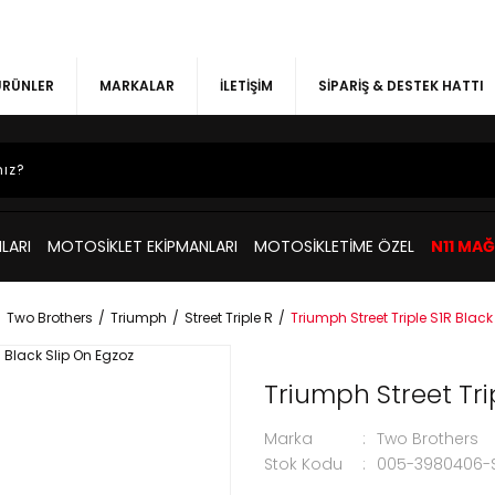
 ÜRÜNLER
MARKALAR
İLETİŞİM
SİPARİŞ & DESTEK HATTI
LARI
MOTOSİKLET EKİPMANLARI
MOTOSİKLETİME ÖZEL
N11 MA
Two Brothers
Triumph
Street Triple R
Triumph Street Triple S1R Black
Triumph Street Trip
Marka
Two Brothers
Stok Kodu
005-3980406-