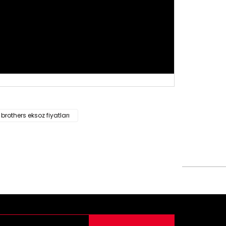
siz gördüğünüz noktaları öneri formunu kullanarak
brothers eksoz fiyatları
n!