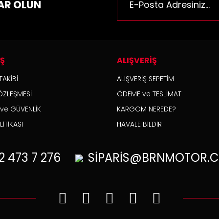
AR OLUN
Gönder
İŞ
ALIŞVERİŞ
TAKİBİ
ALIŞVERİŞ SEPETİM
ÖZLEŞMESİ
ÖDEME ve TESLİMAT
K ve GÜVENLİK
KARGOM NEREDE?
İTİKASI
HAVALE BİLDİR
2
473 7 276
SİPARİS@BRNMOTOR.C