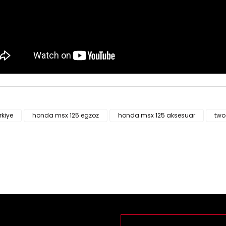
ün fiyat bilgisi, resim, ürün açıklamalarında ve diğer konularda yeter
za iletebilirsiniz.
rkiye
honda msx 125 egzoz
honda msx 125 aksesuar
two 
Bu ürüne ilk yorumu siz yapı
e önerileriniz için teşekkür ederiz.
n resmi kalitesiz, bozuk veya görüntülenemiyor.
Yorum Yaz
n açıklamasında eksik bilgiler bulunuyor.
n bilgilerinde hatalar bulunuyor.
n fiyatı diğer sitelerden daha pahalı.
rüne benzer farklı alternatifler olmalı.