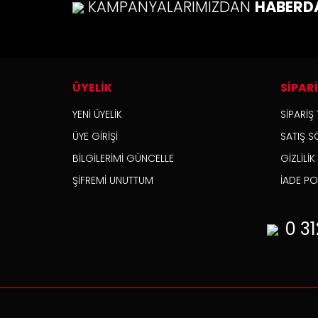
KAMPANYALARIMIZDAN
HABERD
ÜYELİK
SİPAR
YENİ ÜYELİK
SİPARİŞ 
ÜYE GİRİŞİ
SATIŞ S
BİLGİLERİMİ GÜNCELLE
GİZLİLİ
ŞİFREMİ UNUTTUM
İADE POL
0 31