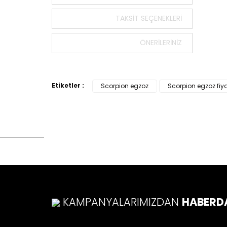
Bu ürün
tarafımı
TAKSIT SEÇENEKLERI
Görüş v
ÖNERILERINIZ
Ürü
Ürü
Ürü
Etiketler :
Scorpion egzoz
Scorpion egzoz fiy
Ürü
Bu ü
KAMPANYALARIMIZDAN
HABERD