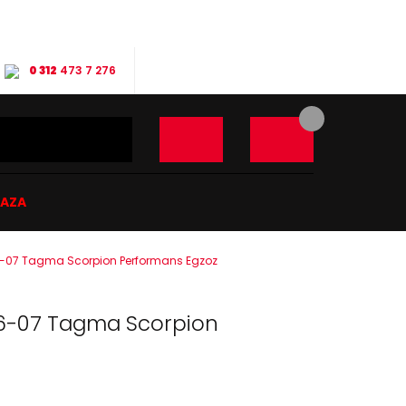
0 312
473 7 276
ĞAZA
6-07 Tagma Scorpion Performans Egzoz
06-07 Tagma Scorpion