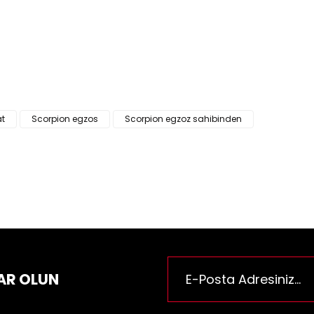
ün fiyat bilgisi, resim, ürün açıklamalarında ve diğer konularda yeter
za iletebilirsiniz.
Bu ürüne ilk yorumu siz yapı
e önerileriniz için teşekkür ederiz.
n resmi kalitesiz, bozuk veya görüntülenemiyor.
Yorum Yaz
n açıklamasında eksik bilgiler bulunuyor.
n bilgilerinde hatalar bulunuyor.
at
Scorpion egzos
Scorpion egzoz sahibinden
n fiyatı diğer sitelerden daha pahalı.
rüne benzer farklı alternatifler olmalı.
Gönder
AR OLUN