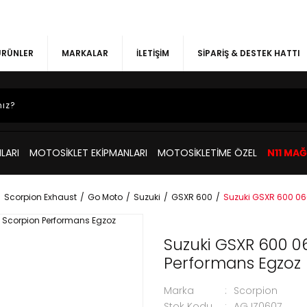
 ÜRÜNLER
MARKALAR
İLETİŞİM
SİPARİŞ & DESTEK HATTI
LARI
MOTOSİKLET EKİPMANLARI
MOTOSİKLETİME ÖZEL
N11 MA
Scorpion Exhaust
Go Moto
Suzuki
GSXR 600
Suzuki GSXR 600 0
Suzuki GSXR 600 
Performans Egzoz
Marka
Scorpion
Stok Kodu
AGJZ0607