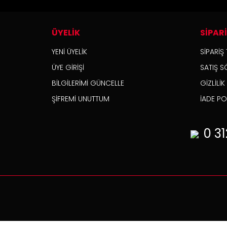
ÜYELİK
SİPAR
YENİ ÜYELİK
SİPARİŞ 
ÜYE GİRİŞİ
SATIŞ S
BİLGİLERİMİ GÜNCELLE
GİZLİLİ
ŞİFREMİ UNUTTUM
İADE POL
0 31