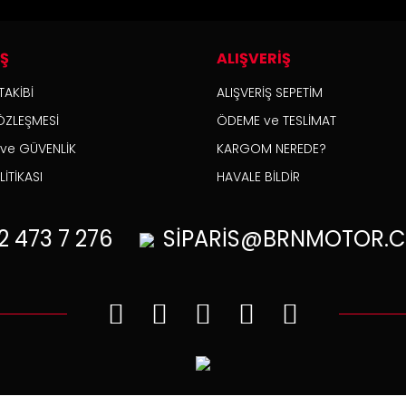
İŞ
ALIŞVERİŞ
TAKİBİ
ALIŞVERİŞ SEPETİM
ÖZLEŞMESİ
ÖDEME ve TESLİMAT
K ve GÜVENLİK
KARGOM NEREDE?
İTİKASI
HAVALE BİLDİR
2
473 7 276
SİPARİS@BRNMOTOR.C