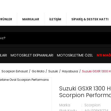
 ÜRÜNLER
MARKALAR
İLETİŞİM
SİPARİŞ & DESTEK HATTI
LARI
MOTOSİKLET EKİPMANLARI
MOTOSİKLETİME ÖZEL
N11 MA
Scorpion Exhaust
Go Moto
Suzuki
Hayabusa
Suzuki GSXR 1300 
Suzuki GSXR 1300 
Scorpion Perform
Marka
Scorpion
Stok Kodu
AGJZ06K5224