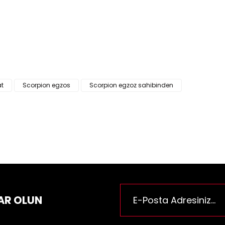
ün fiyat bilgisi, resim, ürün açıklamalarında ve diğer konularda yeter
za iletebilirsiniz.
Bu ürüne ilk yorumu siz yapı
e önerileriniz için teşekkür ederiz.
n resmi kalitesiz, bozuk veya görüntülenemiyor.
Yorum Yaz
n açıklamasında eksik bilgiler bulunuyor.
n bilgilerinde hatalar bulunuyor.
at
Scorpion egzos
Scorpion egzoz sahibinden
n fiyatı diğer sitelerden daha pahalı.
rüne benzer farklı alternatifler olmalı.
Gönder
AR OLUN