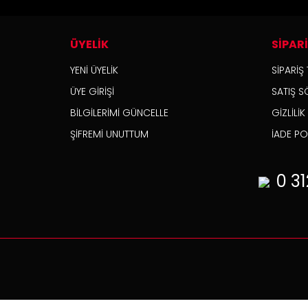
ÜYELİK
SİPAR
YENİ ÜYELİK
SİPARİŞ 
ÜYE GİRİŞİ
SATIŞ S
BİLGİLERİMİ GÜNCELLE
GİZLİLİ
ŞİFREMİ UNUTTUM
İADE POL
0 31