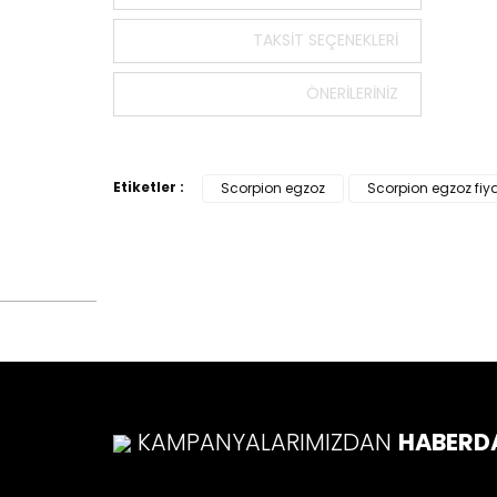
Bu ürün
tarafımı
TAKSIT SEÇENEKLERI
Görüş v
ÖNERILERINIZ
Ürü
Ürü
Ürü
Etiketler :
Scorpion egzoz
Scorpion egzoz fiy
Ürü
Bu ü
KAMPANYALARIMIZDAN
HABERD