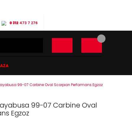
0 312
473 7 276
ĞAZA
Hayabusa 99-07 Carbine Oval Scorpion Performans Egzoz
Hayabusa 99-07 Carbine Oval
ans Egzoz