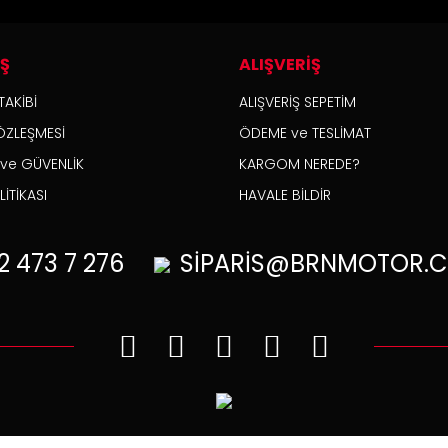
İŞ
ALIŞVERİŞ
TAKİBİ
ALIŞVERİŞ SEPETİM
ÖZLEŞMESİ
ÖDEME ve TESLİMAT
K ve GÜVENLİK
KARGOM NEREDE?
İTİKASI
HAVALE BİLDİR
2
473 7 276
SİPARİS@BRNMOTOR.C