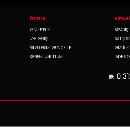
ÜYELİK
SİPAR
YENİ ÜYELİK
SİPARİŞ 
ÜYE GİRİŞİ
SATIŞ S
BİLGİLERİMİ GÜNCELLE
GİZLİLİ
ŞİFREMİ UNUTTUM
İADE POL
0 31