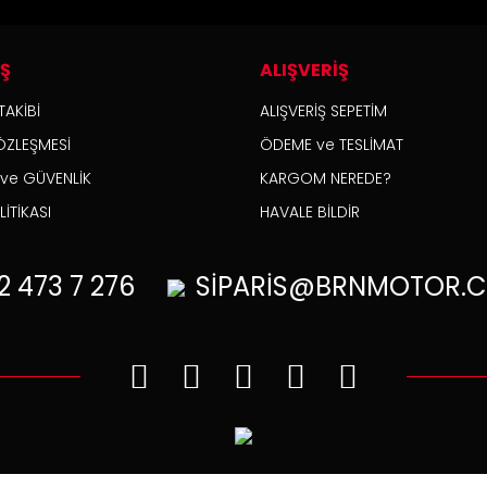
İŞ
ALIŞVERİŞ
TAKİBİ
ALIŞVERİŞ SEPETİM
ÖZLEŞMESİ
ÖDEME ve TESLİMAT
K ve GÜVENLİK
KARGOM NEREDE?
İTİKASI
HAVALE BİLDİR
2
473 7 276
SİPARİS@BRNMOTOR.C