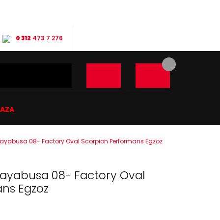
0 312
473 7 276
ĞAZA
Hayabusa 08- Factory Oval Scorpion Performans Egzoz
Hayabusa 08- Factory Oval
ans Egzoz