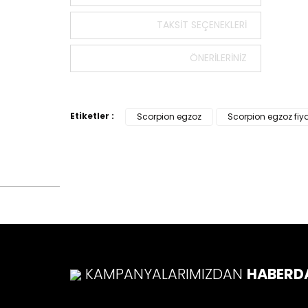
Bu ürün
tarafımı
TAKSIT SEÇENEKLERI
Görüş v
ÖNERILERINIZ
Ürü
Ürü
Ürü
Etiketler :
Scorpion egzoz
Scorpion egzoz fiy
Ürü
Bu ü
KAMPANYALARIMIZDAN
HABERD