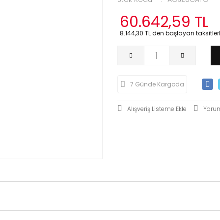
60.642,59 TL
8.144,30 TL den başlayan taksitlerl
7 Günde Kargoda
Yoru