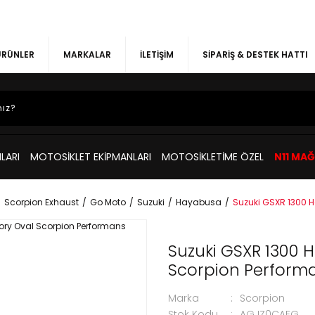
 ÜRÜNLER
MARKALAR
İLETİŞİM
SİPARİŞ & DESTEK HATTI
LARI
MOTOSİKLET EKİPMANLARI
MOTOSİKLETİME ÖZEL
N11 MA
Scorpion Exhaust
Go Moto
Suzuki
Hayabusa
Suzuki GSXR 1300 
Suzuki GSXR 1300 
Scorpion Perform
Marka
Scorpion
Stok Kodu
AGJZ0CAFG