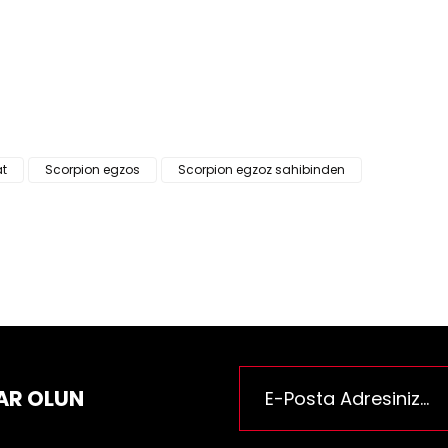
ün fiyat bilgisi, resim, ürün açıklamalarında ve diğer konularda yeter
za iletebilirsiniz.
Bu ürüne ilk yorumu siz yapı
e önerileriniz için teşekkür ederiz.
n resmi kalitesiz, bozuk veya görüntülenemiyor.
Yorum Yaz
n açıklamasında eksik bilgiler bulunuyor.
n bilgilerinde hatalar bulunuyor.
at
Scorpion egzos
Scorpion egzoz sahibinden
n fiyatı diğer sitelerden daha pahalı.
rüne benzer farklı alternatifler olmalı.
Gönder
AR OLUN