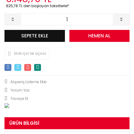
825,78 TL den başlayan taksitlerle!!
SEPETE EKLE
HEMEN AL
Stok için tel açınız
Yorum Yaz
Tavsiye Et
ÜRÜN BILGISI