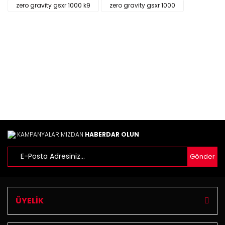
Ürün resmi kalitesiz, bozuk veya görüntülenemiyor.
zero gravity gsxr 1000 k9
zero gravity gsxr 1000
Ürün açıklamasında eksik bilgiler bulunuyor.
Ürün bilgilerinde hatalar bulunuyor.
Ürün fiyatı diğer sitelerden daha pahalı.
Bu ürüne benzer farklı alternatifler olmalı.
Gönder
KAMPANYALARIMIZDAN
HABERDAR OLUN
Gönder
ÜYELİK