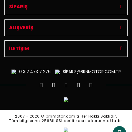
SİPARİŞ
ALIŞVERİŞ
İLETİŞİM
0 312
473 7 276
SİPARİS@BRNMOTOR.COM.TR
2007 - 2020 © brnmotor.com.tr Her Hakkı Saklıdır.
Tüm bilgileriniz 256Bit SSL sertifikası ile korunmaktadır.