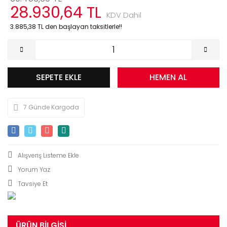
28.930,64 TL
KDV Dahil
3.885,38 TL den başlayan taksitlerle!!
SEPETE EKLE
HEMEN AL
7 Günde Kargoda
Yorum Yaz
Tavsiye Et
ÜRÜN BILGISI