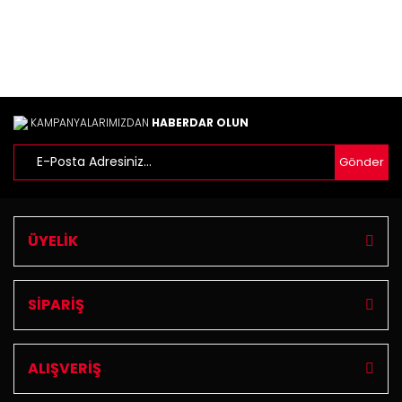
Ürün fiyatı diğer sitelerden daha pahalı.
Bu ürüne benzer farklı alternatifler olmalı.
KAMPANYALARIMIZDAN
HABERDAR OLUN
Gönder
Gönder
ÜYELİK
SİPARİŞ
ALIŞVERİŞ