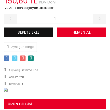
150,60 TL
KDV Dahil
20,23 TL den başlayan taksitlerle!!
SEPETE EKLE
HEMEN AL
Aynı gün kargo
Yorum Yaz
Tavsiye Et
ÜRÜN BILGISI