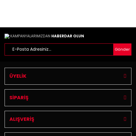
Ürün fiyatı diğer sitelerden daha pahalı.
Bu ürüne benzer farklı alternatifler olmalı.
KAMPANYALARIMIZDAN
HABERDAR OLUN
Gönder
Gönder
ÜYELİK
SİPARİŞ
ALIŞVERİŞ