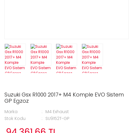
Suzuki Gsx R1000 2017+ M4 Komple EVO Sistem
GP Egzoz
Marka
M4 Exhaust
Stok Kodu
SU9152T-GP
94.361,66 TL