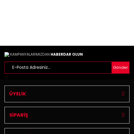
Ürün fiyatı diğer sitelerden daha pahalı.
Bu ürüne benzer farklı alternatifler olmalı.
Gönder
KAMPANYALARIMIZDAN
HABERDAR OLUN
Gönder
ÜYELİK
SİPARİŞ