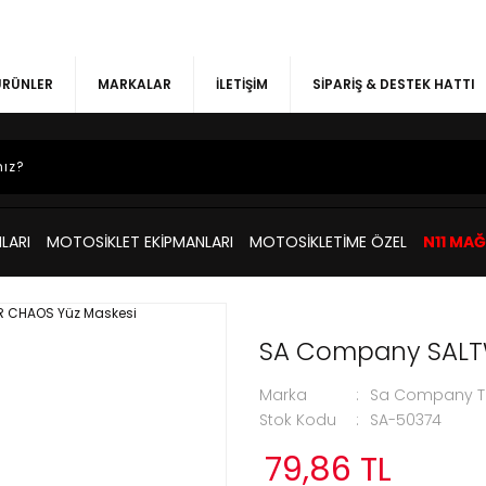
 ÜRÜNLER
MARKALAR
İLETİŞİM
SİPARİŞ & DESTEK HATTI
LARI
MOTOSİKLET EKİPMANLARI
MOTOSİKLETİME ÖZEL
N11 MA
SA Company SALT
Marka
Sa Company Tü
Stok Kodu
SA-50374
79,86 TL