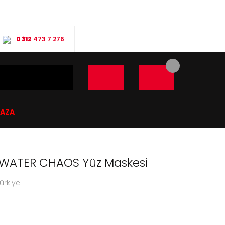
0 312
473 7 276
ĞAZA
WATER CHAOS Yüz Maskesi
rkiye