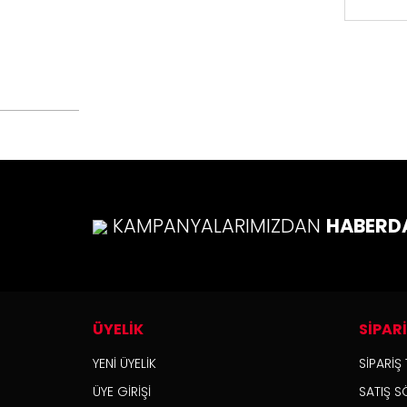
Bu ürün
tarafımı
Görüş v
Ürü
Ürü
Ürü
Ürü
KAMPANYALARIMIZDAN
HABERD
Bu ü
ÜYELİK
SİPAR
YENİ ÜYELİK
SİPARİŞ 
ÜYE GİRİŞİ
SATIŞ S