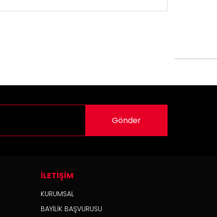
siz gördüğünüz noktaları öneri formunu kullanarak
n!
Gönder
İLETİŞİM
KURUMSAL
BAYİLİK BAŞVURUSU