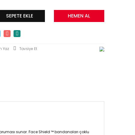
SEPETE EKLE
HEMEN AL
m Yaz
Tavsiye Et
koruması sunar.
Face Shield ™ bandanaları
çoklu