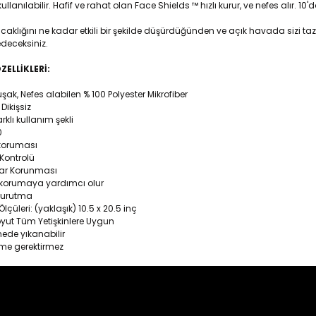
ullanılabilir.
Hafif ve rahat olan Face Shields ™ hızlı kurur, ve nefes alır.
10'd
sıcaklığını ne kadar etkili bir şekilde düşürdüğünden ve açık havada sizi 
edeceksiniz.
ZELLİKLERİ:
ak, Nefes alabilen % 100 Polyester Mikrofiber
ikişsiz
klı kullanım şekli
0
oruması
ontrolü
 Korunması
rumaya yardımcı olur
Kurutma
üleri: (yaklaşık) 10.5 x 20.5 inç
ut Tüm Yetişkinlere Uygun
de yıkanabilir
me gerektirmez