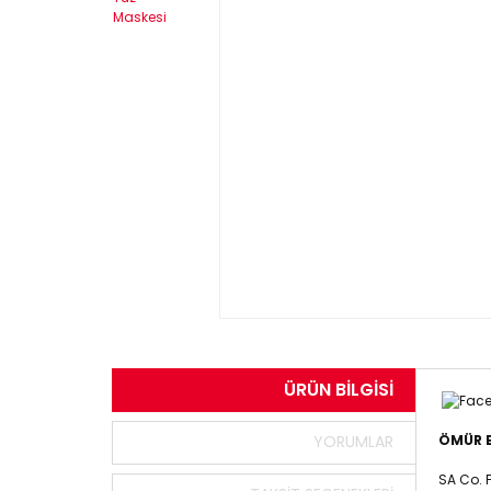
ÜRÜN BILGISI
YORUMLAR
ÖMÜR 
SA Co. 