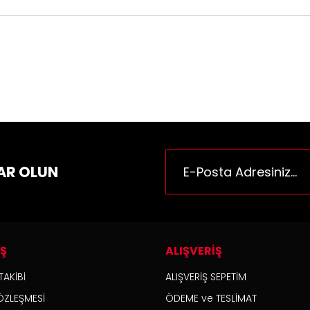
ün fiyat bilgisi, resim, ürün açıklamalarında ve diğer konularda yeter
za iletebilirsiniz.
Bu ürüne ilk yorumu siz yapı
e önerileriniz için teşekkür ederiz.
n resmi kalitesiz, bozuk veya görüntülenemiyor.
Yorum Yaz
n açıklamasında eksik bilgiler bulunuyor.
n bilgilerinde hatalar bulunuyor.
n fiyatı diğer sitelerden daha pahalı.
AR OLUN
rüne benzer farklı alternatifler olmalı.
İŞ
ALIŞVERİŞ
Gönder
TAKİBİ
ALIŞVERİŞ SEPETİM
ÖZLEŞMESİ
ÖDEME ve TESLİMAT