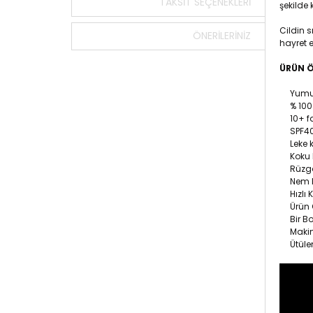
TAKSIT SEÇENEKLERI
şekilde k
Cildin 
ÖNERILERINIZ
hayret 
ÜRÜN Ö
Yumuş
% 100 D
10+ far
SPF4
Leke k
Koku K
Rüzgar
Nem ko
Hızlı 
Ürün Ölç
Bir Boy
Makine
Ütüle