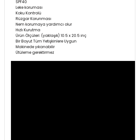
SPF40
Leke koruması
Koku Kontrolü
Rüzgar Korunması
Nem korumaya yardımcı olur
Hızlı Kurutma
Ürün Ölçüleri: (yaklaşık) 10.5 x 20.5 inç
Bir Boyut Tüm Yetişkinlere Uygun
Makinede yıkanabilir
Ütüleme gerektirmez