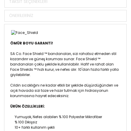
TAKSIT SEÇENEKLERI
ÖNERILERINIZ
ÖMÜR BOYU GARANTİ!
SA Co. Face Shield ™ bandanaları, sizi rahatsız etmeden stil
kazandırır ve güneş koruması sunar.
Face Shield ™
bandanaları
çoklu şekilde kullanılabilir.
Hafif ve rahat olan
Face Shields ™ hızlı kurur, ve nefes alır.
10'dan fazla farklı yolla
giyilebilirler.
Cildin sıcaklığını ne kadar etkili bir şekilde düşürdüğünden ve
açık havada sizi taze ve hazır tutmak için hidrasyonun
korunmasına hayret edeceksiniz.
ÜRÜN ÖZELLİKLERİ:
Yumuşak, Nefes alabilen % 100 Polyester Mikrofiber
% 100 Dikişsiz
10+ farklı kullanım şekli