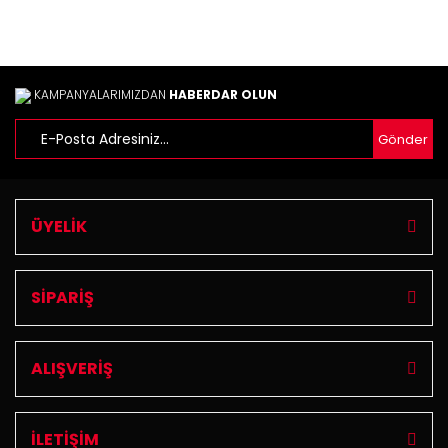
Ürün açıklamasında eksik bilgiler bulunuyor.
Ürün bilgilerinde hatalar bulunuyor.
Ürün fiyatı diğer sitelerden daha pahalı.
Bu ürüne benzer farklı alternatifler olmalı.
KAMPANYALARIMIZDAN
HABERDAR OLUN
Gönder
Gönder
ÜYELİK
SİPARİŞ
ALIŞVERİŞ
İLETİŞİM