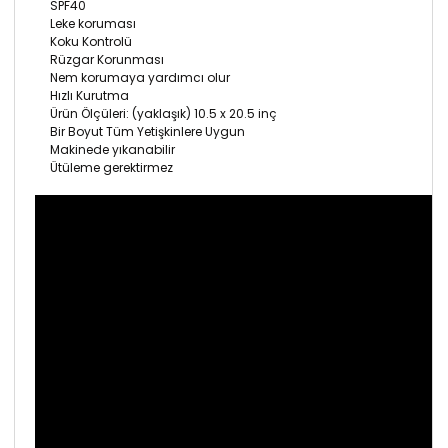
SPF40
Leke koruması
Koku Kontrolü
Rüzgar Korunması
Nem korumaya yardımcı olur
Hızlı Kurutma
Ürün Ölçüleri: (yaklaşık) 10.5 x 20.5 inç
Bir Boyut Tüm Yetişkinlere Uygun
Makinede yıkanabilir
Ütüleme gerektirmez