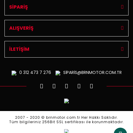
SİPARİŞ
ALIŞVERİŞ
İLETİŞİM
0 312
473 7 276
SİPARİS@BRNMOTOR.COM.TR
2007 - 2020 © brnmotor.com.tr Her Hakkı Saklıdır.
Tüm bilgileriniz 256Bit SSL sertifikası ile korunmaktadır.