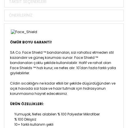
TAKSIT SEÇENEKLERI
ÖNERILERINIZ
ÖMÜR BOYU GARANTİ!
SA Co. Face Shield ™ bandanaları, sizi rahatsız etmeden stil
kazandırır ve güneş koruması sunar.
Face Shield ™
bandanaları
çoklu şekilde kullanılabilir.
Hafif ve rahat olan
Face Shields ™ hızlı kurur, ve nefes alır.
10'dan fazla farklı yolla
giyilebilirler.
Cildin sıcaklığını ne kadar etkili bir şekilde düşürdüğünden ve
açık havada sizi taze ve hazır tutmak için hidrasyonun
korunmasına hayret edeceksiniz.
ÜRÜN ÖZELLİKLERİ:
Yumuşak, Nefes alabilen % 100 Polyester Mikrofiber
% 100 Dikişsiz
10+ farklı kullanım şekli