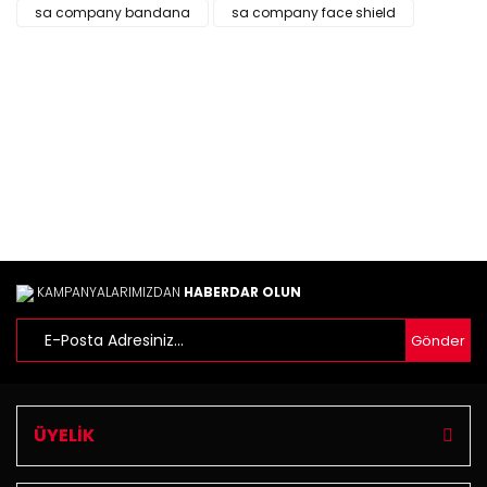
Ürün açıklamasında eksik bilgiler bulunuyor.
sa company bandana
sa company face shield
Ürün bilgilerinde hatalar bulunuyor.
Ürün fiyatı diğer sitelerden daha pahalı.
Bu ürüne benzer farklı alternatifler olmalı.
Gönder
KAMPANYALARIMIZDAN
HABERDAR OLUN
Gönder
ÜYELİK