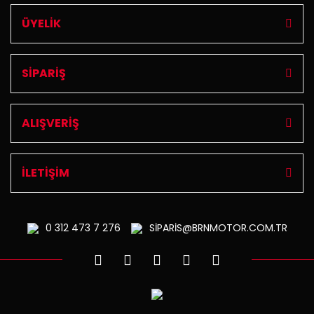
ÜYELİK
SİPARİŞ
ALIŞVERİŞ
İLETİŞİM
0 312
473 7 276
SİPARİS@BRNMOTOR.COM.TR