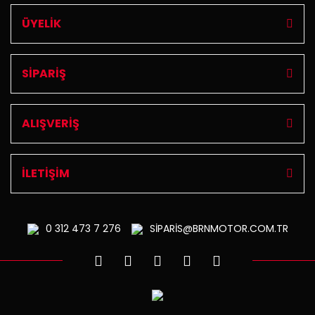
ÜYELİK
SİPARİŞ
ALIŞVERİŞ
İLETİŞİM
0 312
473 7 276
SİPARİS@BRNMOTOR.COM.TR