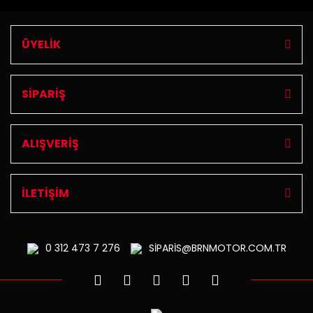
ÜYELİK
SİPARİŞ
ALIŞVERİŞ
İLETİŞİM
0 312
473 7 276
SİPARİS@BRNMOTOR.COM.TR