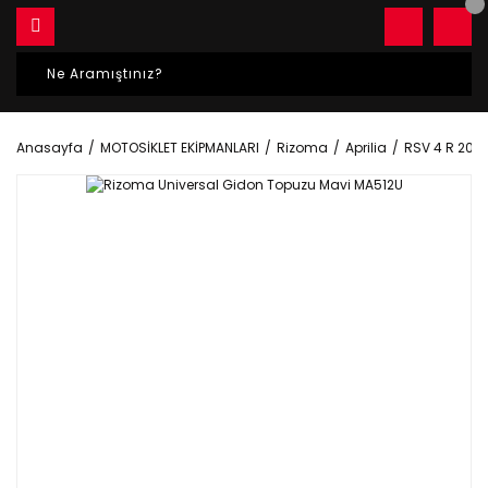
Anasayfa
MOTOSİKLET EKİPMANLARI
Rizoma
Aprilia
RSV 4 R 200