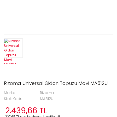
Rizoma Universal Gidon Topuzu Mavi MA512U
Marka
Rizoma
Stok Kodu
MA512U
2.439,66 TL
327,65 TL den başlayan taksitlerle!!