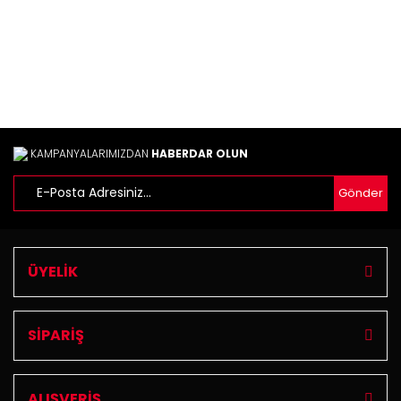
Ürün fiyatı diğer sitelerden daha pahalı.
Bu ürüne benzer farklı alternatifler olmalı.
KAMPANYALARIMIZDAN
HABERDAR OLUN
Gönder
Gönder
ÜYELİK
SİPARİŞ
ALIŞVERİŞ