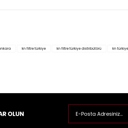
ün fiyat bilgisi, resim, ürün açıklamalarında ve diğer konularda yeter
za iletebilirsiniz.
Bu ürüne ilk yorumu siz yapı
e önerileriniz için teşekkür ederiz.
n resmi kalitesiz, bozuk veya görüntülenemiyor.
Yorum Yaz
 ankara
kn filtre türkiye
kn filtre türkiye distribütörü
kn türkiy
n açıklamasında eksik bilgiler bulunuyor.
n bilgilerinde hatalar bulunuyor.
n fiyatı diğer sitelerden daha pahalı.
rüne benzer farklı alternatifler olmalı.
AR OLUN
Gönder