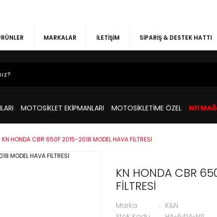
 ÜRÜNLER
MARKALAR
İLETİŞİM
SİPARİŞ & DESTEK HATTI
LARI
MOTOSİKLET EKİPMANLARI
MOTOSİKLETİME ÖZEL
N11 MA
KN HONDA CBR 650F 2015-2018 MODEL HAVA FİLTRESİ
KN HONDA CBR 650
FİLTRESİ
Marka
K&N
Stok Kodu
HA-6414-N11