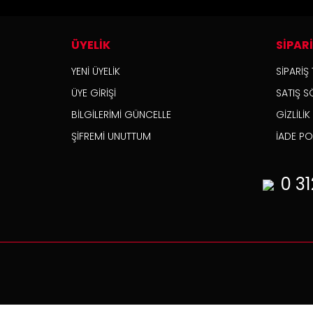
ÜYELİK
SİPAR
YENİ ÜYELİK
SİPARİŞ 
ÜYE GİRİŞİ
SATIŞ S
BİLGİLERİMİ GÜNCELLE
GİZLİLİ
ŞİFREMİ UNUTTUM
İADE POL
0 31