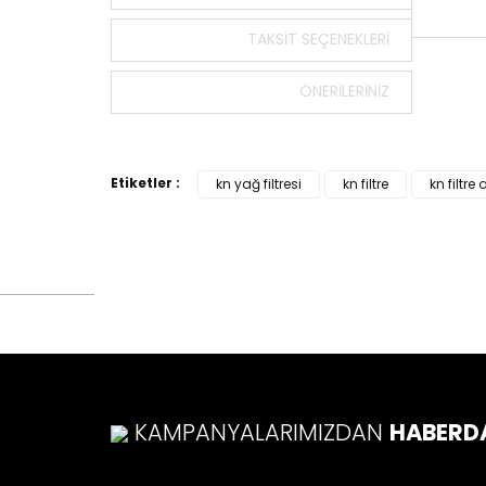
TAKSIT SEÇENEKLERI
Bu ürün
ÖNERILERINIZ
tarafımı
Görüş v
Ürü
Etiketler :
kn yağ filtresi
kn filtre
kn filtre
Ürü
Ürü
Ürü
Bu ü
KAMPANYALARIMIZDAN
HABERD