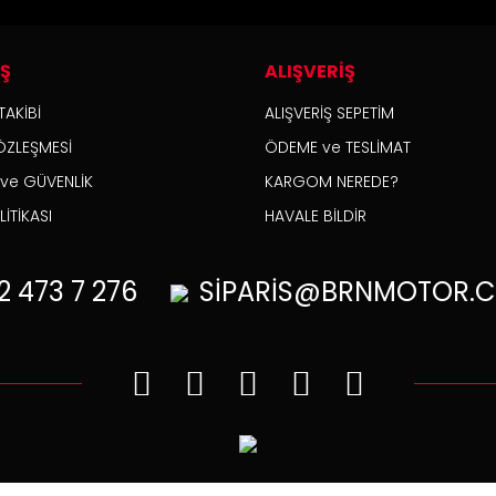
İŞ
ALIŞVERİŞ
TAKİBİ
ALIŞVERİŞ SEPETİM
ÖZLEŞMESİ
ÖDEME ve TESLİMAT
K ve GÜVENLİK
KARGOM NEREDE?
İTİKASI
HAVALE BİLDİR
2
473 7 276
SİPARİS@BRNMOTOR.C