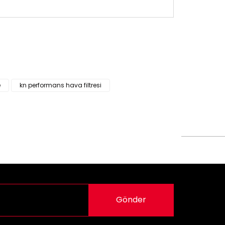
siz gördüğünüz noktaları öneri formunu kullanarak
n!
e
kn performans hava filtresi
Gönder