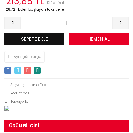
213,88 TL
KDV Dahil
28,72 TL den başlayan taksitlerle!!
SEPETE EKLE
HEMEN AL
Aynı gün kargo
Yorum Yaz
Tavsiye Et
ÜRÜN BILGISI