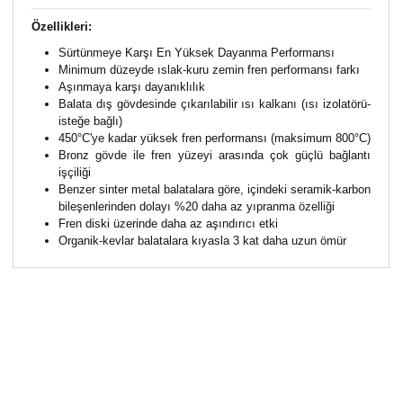
Özellikleri:
Sürtünmeye Karşı En Yüksek Dayanma Performansı
Minimum düzeyde ıslak-kuru zemin fren performansı farkı
Aşınmaya karşı dayanıklılık
Balata dış gövdesinde çıkarılabilir ısı kalkanı (ısı izolatörü-
isteğe bağlı)
450°C'ye kadar yüksek fren performansı (maksimum 800°C)
Bronz gövde ile fren yüzeyi arasında çok güçlü bağlantı
işçiliği
Benzer sinter metal balatalara göre, içindeki seramik-karbon
bileşenlerinden dolayı %20 daha az yıpranma özelliği
Fren diski üzerinde daha az aşındırıcı etki
Organik-kevlar balatalara kıyasla 3 kat daha uzun ömür
Bu ürünün fiyat bilgisi, resim, ürün açıklamalarında ve
diğer konularda yetersiz gördüğünüz noktaları öneri
Bu ürüne ilk yorumu siz yapın!
formunu kullanarak tarafımıza iletebilirsiniz.
Görüş ve önerileriniz için teşekkür ederiz.
Yorum Yaz
Ürün resmi kalitesiz, bozuk veya görüntülenemiyor.