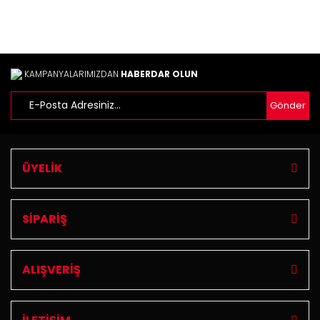
Ürün açıklamasında eksik bilgiler bulunuyor.
Ürün bilgilerinde hatalar bulunuyor.
Ürün fiyatı diğer sitelerden daha pahalı.
Bu ürüne benzer farklı alternatifler olmalı.
KAMPANYALARIMIZDAN
HABERDAR OLUN
Gönder
Gönder
ÜYELİK
SİPARİŞ
ALIŞVERİŞ