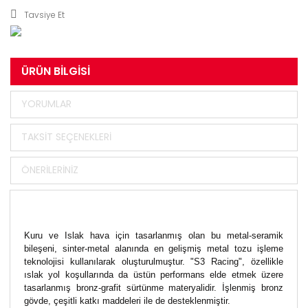
Tavsiye Et
ÜRÜN BILGISI
YORUMLAR
TAKSIT SEÇENEKLERI
ÖNERILERINIZ
Kuru ve Islak hava için tasarlanmış olan bu metal-seramik
bileşeni, sinter-metal alanında en gelişmiş metal tozu işleme
teknolojisi kullanılarak oluşturulmuştur. "S3 Racing", özellikle
ıslak yol koşullarında da üstün performans elde etmek üzere
tasarlanmış bronz-grafit sürtünme materyalidir. İşlenmiş bronz
gövde, çeşitli katkı maddeleri ile de desteklenmiştir.