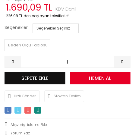
1.690,09 TL
KDV Dahil
226,98 TL den başlayan taksitlerle!!
Seçenekler
Beden Ölçü Tablosu
SEPETE EKLE
HEMEN AL
Hızlı Gönderi
Stoktan Teslim
Yorum Yaz