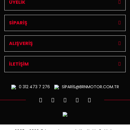
Gönder
ÜYELİK
SİPARİŞ
ALIŞVERİŞ
İLETİŞİM
0 312
473 7 276
SİPARİS@BRNMOTOR.COM.TR