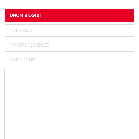
ÜRÜN BILGISI
YORUMLAR
TAKSIT SEÇENEKLERI
ÖNERILERINIZ