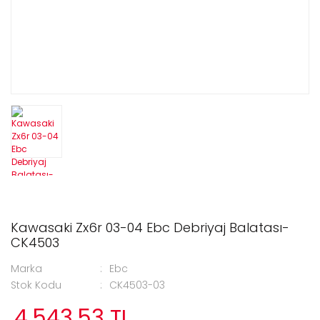
Kawasaki Zx6r 03-04 Ebc Debriyaj Balatası-
CK4503
Marka
Ebc
Stok Kodu
CK4503-03
4.543,53 TL