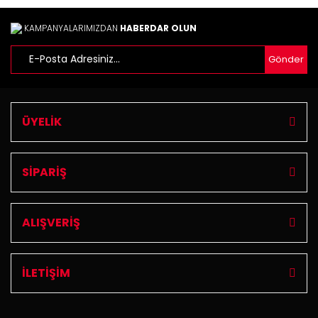
Ürün fiyatı diğer sitelerden daha pahalı.
Bu ürüne benzer farklı alternatifler olmalı.
KAMPANYALARIMIZDAN
HABERDAR OLUN
Gönder
Gönder
ÜYELİK
SİPARİŞ
ALIŞVERİŞ
İLETİŞİM