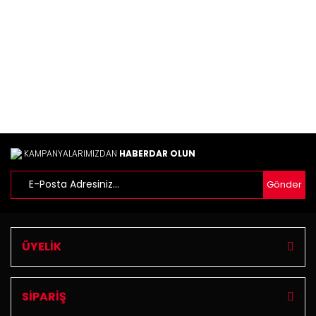
Ürün bilgilerinde hatalar bulunuyor.
Ürün fiyatı diğer sitelerden daha pahalı.
Bu ürüne benzer farklı alternatifler olmalı.
Gönder
KAMPANYALARIMIZDAN
HABERDAR OLUN
Gönder
ÜYELİK
SİPARİŞ