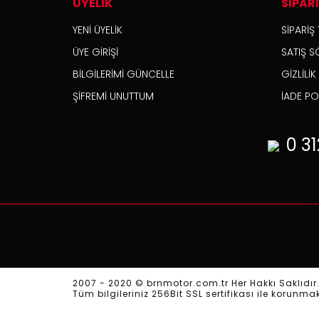
ÜYELİK
SİPAR
YENİ ÜYELİK
SİPARİŞ 
ÜYE GİRİŞİ
SATIŞ S
BİLGİLERİMİ GÜNCELLE
GİZLİLİ
ŞİFREMİ UNUTTUM
İADE POL
0 31
2007 - 2020 © brnmotor.com.tr Her Hakkı Saklıdır
Tüm bilgileriniz 256Bit SSL sertifikası ile korunma