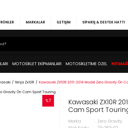
 ÜRÜNLER
MARKALAR
İLETİŞİM
SİPARİŞ & DESTEK HATTI
LARI
MOTOSİKLET EKİPMANLARI
MOTOSİKLETİME ÖZEL
N11 MA
asaki
Ninja Zx10R
Kawasaki ZX10R 2011-2014 Model Zero Gravity Ön C
Kawasaki ZX10R 201
%7
Cam Sport Tourin
Marka
Zero Gravity
Stok Kodu
23-263-02