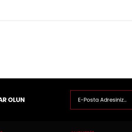
ün fiyat bilgisi, resim, ürün açıklamalarında ve diğer konularda yeter
za iletebilirsiniz.
Bu ürüne ilk yorumu siz yapı
e önerileriniz için teşekkür ederiz.
n resmi kalitesiz, bozuk veya görüntülenemiyor.
Yorum Yaz
n açıklamasında eksik bilgiler bulunuyor.
n bilgilerinde hatalar bulunuyor.
n fiyatı diğer sitelerden daha pahalı.
rüne benzer farklı alternatifler olmalı.
AR OLUN
Gönder