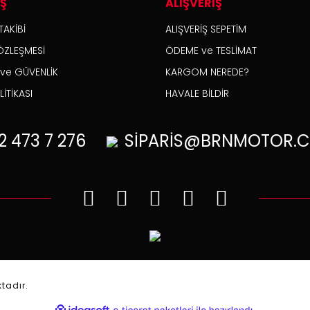
İŞ
ALIŞVERİŞ
TAKİBİ
ALIŞVERİŞ SEPETİM
ÖZLEŞMESİ
ÖDEME ve TESLİMAT
K ve GÜVENLİK
KARGOM NEREDE?
İTİKASI
HAVALE BİLDİR
2
473 7 276
SİPARİS@BRNMOTOR.C
.
ktadır.
ile
ideasoft