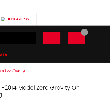
0 312
473 7 276
ĞAZA
am Sport Touring
1-2014 Model Zero Gravity Ön
g