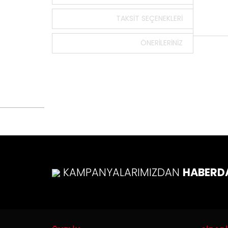
TAKSIT SEÇENEKLERI
ÖNERILERINIZ
Bu ürün
tarafımı
Görüş v
Ürü
Ürü
Ürü
Ürü
Bu ü
KAMPANYALARIMIZDAN
HABERD