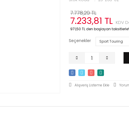
7.778,29 TL
7.233,81 TL
KDV Da
971,50 TL den başlayan taksitlerle!
Seçenekler
Yoru