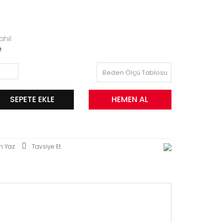
hil
!
Beden Ölçü Tablosu
SEPETE EKLE
HEMEN AL
m Yaz
Tavsiye Et