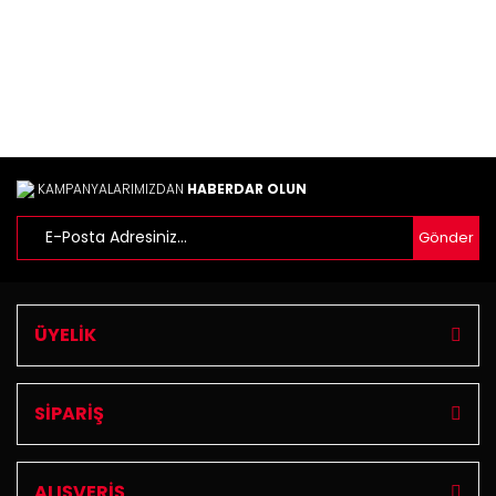
Ürün fiyatı diğer sitelerden daha pahalı.
Bu ürüne benzer farklı alternatifler olmalı.
KAMPANYALARIMIZDAN
HABERDAR OLUN
Gönder
Gönder
ÜYELİK
SİPARİŞ
ALIŞVERİŞ