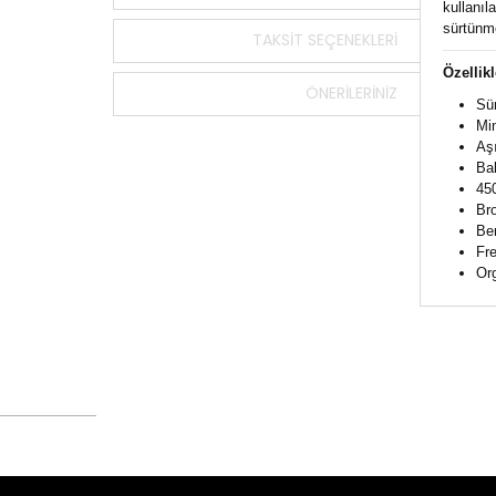
kullanıl
sürtünme
TAKSIT SEÇENEKLERI
Özellikl
ÖNERILERINIZ
Sü
Min
Aşı
Bal
45
Bro
Ben
Fre
Org
Bu ürün
tarafımı
Görüş v
Ürü
Ürü