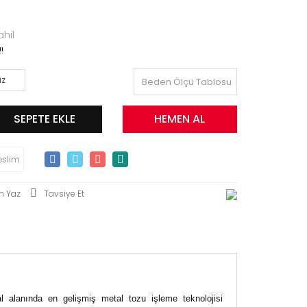
hil
!
Beden Ölçü Tablosu
SEPETE EKLE
HEMEN AL
eslim
m Yaz
Tavsiye Et
l alanında en gelişmiş metal tozu işleme teknolojisi