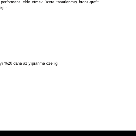
ün performans elde etmek üzere tasarlanmış bronz-grafit
ştir.
ayı %20 daha az yıpranma özelliği
siz gördüğünüz noktaları öneri formunu kullanarak
n!