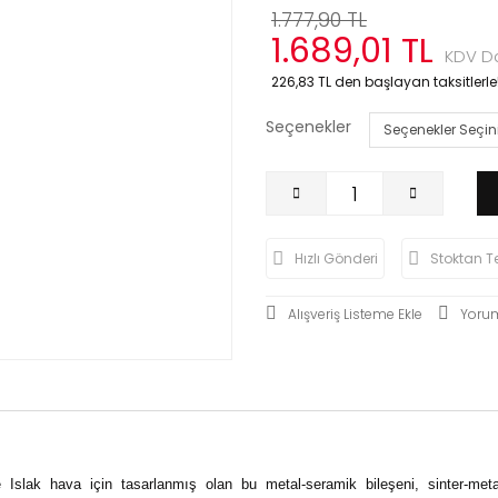
1.777,90 TL
1.689,01 TL
KDV Da
226,83 TL den başlayan taksitlerle!
Seçenekler
Hızlı Gönderi
Stoktan T
Yoru
 Islak hava için tasarlanmış olan bu metal-seramik bileşeni, sinter-meta