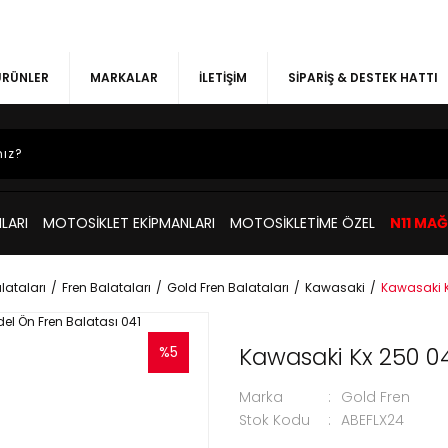
 ÜRÜNLER
MARKALAR
İLETİŞİM
SİPARİŞ & DESTEK HATTI
LARI
MOTOSİKLET EKİPMANLARI
MOTOSİKLETİME ÖZEL
N11 MA
lataları
Fren Balataları
Gold Fren Balataları
Kawasaki
Kawasaki K
Kawasaki Kx 250 04
%5
Marka
Gold Fren
Stok Kodu
ABEFLX24