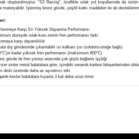
arak oluşturulmuştur. "S3 Racing", özellikle ıslak yol koşullarında da üst
 materyalidir. İşlenmiş bronz gövde, çeşitli katkı maddeleri ile de desteklenmi
eri:
rtünmeye Karşı En Yüksek Dayanma Performansı
imum düzeyde ıslak-kuru zemin fren performansı farkı
nmaya karşı dayanıklılık
ata dış gövdesinde çıkarılabilir ısı kalkanı (ısı izolatörü-isteğe bağlı)
0°C'ye kadar yüksek fren performansı (maksimum 800°C)
nz gövde ile fren yüzeyi arasında çok güçlü bağlantı işçiliği
zer sinter metal balatalara göre, içindeki seramik-karbon bileşenlerinden dol
n diski üzerinde daha az aşındırıcı etki
anik-kevlar balatalara kıyasla 3 kat daha uzun ömür
ün fiyat bilgisi, resim, ürün açıklamalarında ve diğer konularda yeter
za iletebilirsiniz.
Bu ürüne ilk yorumu siz yapı
e önerileriniz için teşekkür ederiz.
n resmi kalitesiz, bozuk veya görüntülenemiyor.
Yorum Yaz
n açıklamasında eksik bilgiler bulunuyor.