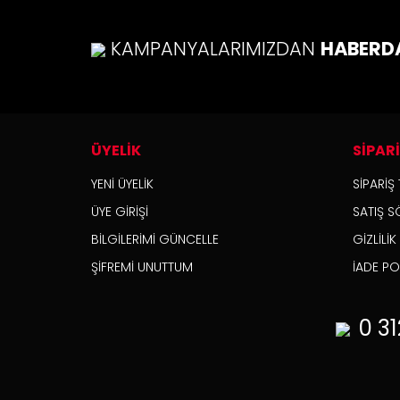
Ürü
Ürü
KAMPANYALARIMIZDAN
HABERD
Bu ü
ÜYELİK
SİPAR
YENİ ÜYELİK
SİPARİŞ 
ÜYE GİRİŞİ
SATIŞ S
BİLGİLERİMİ GÜNCELLE
GİZLİLİ
ŞİFREMİ UNUTTUM
İADE POL
0 31