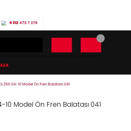
0 312
473 7 276
ĞAZA
x 250 04-10 Model Ön Fren Balatası 041
-10 Model Ön Fren Balatası 041