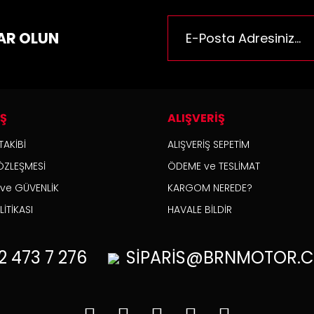
n bilgilerinde hatalar bulunuyor.
n fiyatı diğer sitelerden daha pahalı.
AR OLUN
rüne benzer farklı alternatifler olmalı.
İŞ
ALIŞVERİŞ
Gönder
TAKİBİ
ALIŞVERİŞ SEPETİM
ÖZLEŞMESİ
ÖDEME ve TESLİMAT
K ve GÜVENLİK
KARGOM NEREDE?
İTİKASI
HAVALE BİLDİR
2
473 7 276
SİPARİS@BRNMOTOR.C