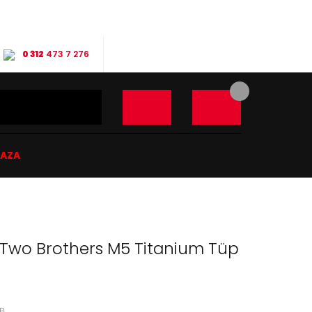
0 312
473 7 276
ĞAZA
 Two Brothers M5 Titanium Tüp
B