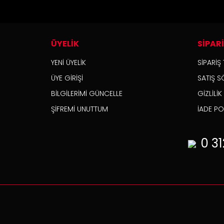
ÜYELİK
SİPAR
YENİ ÜYELİK
SİPARİŞ 
ÜYE GİRİŞİ
SATIŞ S
BİLGİLERİMİ GÜNCELLE
GİZLİLİ
ŞİFREMİ UNUTTUM
İADE POL
0 31