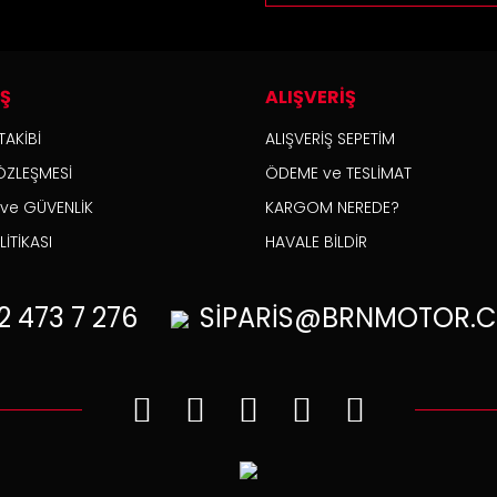
Gönder
İŞ
ALIŞVERİŞ
TAKİBİ
ALIŞVERİŞ SEPETİM
ÖZLEŞMESİ
ÖDEME ve TESLİMAT
K ve GÜVENLİK
KARGOM NEREDE?
İTİKASI
HAVALE BİLDİR
2
473 7 276
SİPARİS@BRNMOTOR.C