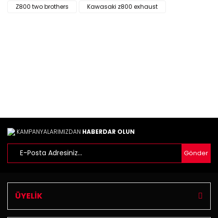
Z800 two brothers
Kawasaki z800 exhaust
Yorum Yaz
Ürün resmi kalitesiz, bozuk veya görüntülenemiyor.
Ürün açıklamasında eksik bilgiler bulunuyor.
Ürün bilgilerinde hatalar bulunuyor.
Ürün fiyatı diğer sitelerden daha pahalı.
Bu ürüne benzer farklı alternatifler olmalı.
KAMPANYALARIMIZDAN
HABERDAR OLUN
Gönder
Gönder
ÜYELİK