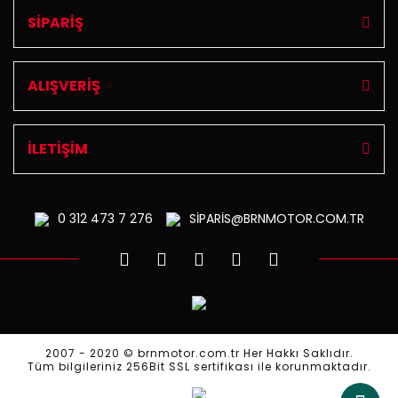
SİPARİŞ
ALIŞVERİŞ
İLETİŞİM
0 312
473 7 276
SİPARİS@BRNMOTOR.COM.TR
2007 - 2020 © brnmotor.com.tr Her Hakkı Saklıdır.
Tüm bilgileriniz 256Bit SSL sertifikası ile korunmaktadır.