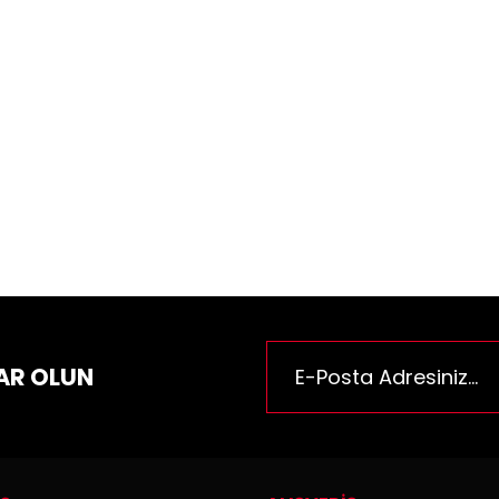
ün fiyat bilgisi, resim, ürün açıklamalarında ve diğer konularda yeter
za iletebilirsiniz.
Bu ürüne ilk yorumu siz yapı
e önerileriniz için teşekkür ederiz.
n resmi kalitesiz, bozuk veya görüntülenemiyor.
Yorum Yaz
n açıklamasında eksik bilgiler bulunuyor.
n bilgilerinde hatalar bulunuyor.
n fiyatı diğer sitelerden daha pahalı.
rüne benzer farklı alternatifler olmalı.
AR OLUN
Gönder