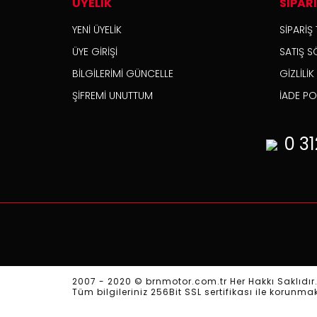
ÜYELİK
SİPAR
YENİ ÜYELİK
SİPARİŞ 
ÜYE GİRİŞİ
SATIŞ S
BİLGİLERİMİ GÜNCELLE
GİZLİLİ
ŞİFREMİ UNUTTUM
İADE POL
0 31
2007 - 2020 © brnmotor.com.tr Her Hakkı Saklıdır
Tüm bilgileriniz 256Bit SSL sertifikası ile korunma