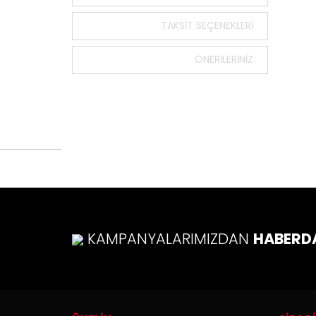
Bu ürün
tarafımı
TAKSIT SEÇENEKLERI
Görüş v
ÖNERILERINIZ
Ürü
Ürü
Ürü
Ürü
Bu ü
KAMPANYALARIMIZDAN
HABERD