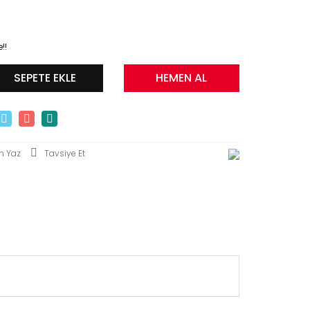
!!
SEPETE EKLE
HEMEN AL
m Yaz
Tavsiye Et