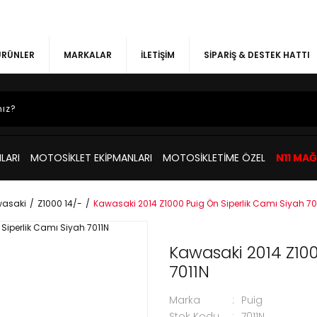
 ÜRÜNLER
MARKALAR
İLETİŞİM
SİPARİŞ & DESTEK HATTI
LARI
MOTOSİKLET EKİPMANLARI
MOTOSİKLETİME ÖZEL
N11 MA
asaki
Z1000 14/-
Kawasaki 2014 Z1000 Puig Ön Siperlik Camı Siyah 70
Kawasaki 2014 Z100
7011N
Marka
Puig
Stok Kodu
7011N