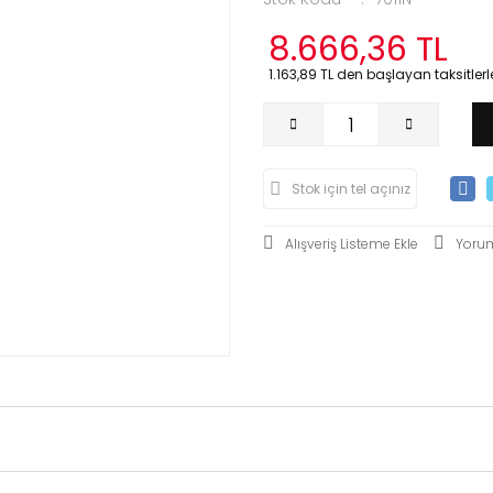
8.666,36 TL
1.163,89 TL den başlayan taksitlerle
Stok için tel açınız
Yoru