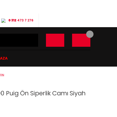
0 312
473 7 276
ĞAZA
11N
0 Puig Ön Siperlik Camı Siyah