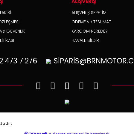
İŞ
ALIŞVERİŞ
TAKİBİ
ALIŞVERİŞ SEPETİM
ÖZLEŞMESİ
ÖDEME ve TESLİMAT
K ve GÜVENLİK
KARGOM NEREDE?
İTİKASI
HAVALE BİLDİR
2
473 7 276
SİPARİS@BRNMOTOR.C
.
ktadır.
ile
ideasoft