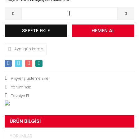
SEPETE EKLE
HEMEN AL
Aynı gün kargo
Yorum Yaz
Tavsiye Et
ÜRÜN BILGISI
YORUMLAR