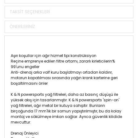
TAKSIT SEÇENEKLERI
ÖNERILERINIZ
Aşırı koşullar için ağır hizmet tipi konstrüksiyon
Reçine emprenye edilen filtre ortamı, zararlı kirleticilerin%
99'unu engeller
Anti-drenaj arka valf kuru başlatmayı ortadan kaldırır,
motorun kapatılması sırasında yağın krank karterine geri
boşaltılmasını önler
K & N powersports yağ filtreleri, daha az basınç düşüşü ile
yüksek akış için tasarlanmıştır. K & N powersports 'spin-on'
yağ filtreleri, ağır metal bir kutuya sahiptir. Bunların
birçoğunda 17 mm'lik bir somun yapıştırılmıştır, bu da kolay
montaj ve sökülmeye imkan sağlar. Ayrıca güvenlik kilidide
mevcuttur.
Drenaj Önleyici