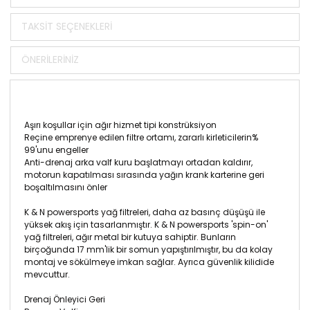
TAKSIT SEÇENEKLERI
ÖNERILERINIZ
Aşırı koşullar için ağır hizmet tipi konstrüksiyon
Reçine emprenye edilen filtre ortamı, zararlı kirleticilerin%
99'unu engeller
Anti-drenaj arka valf kuru başlatmayı ortadan kaldırır,
motorun kapatılması sırasında yağın krank karterine geri
boşaltılmasını önler
K & N powersports yağ filtreleri, daha az basınç düşüşü ile
yüksek akış için tasarlanmıştır. K & N powersports 'spin-on'
yağ filtreleri, ağır metal bir kutuya sahiptir. Bunların
birçoğunda 17 mm'lik bir somun yapıştırılmıştır, bu da kolay
montaj ve sökülmeye imkan sağlar. Ayrıca güvenlik kilidide
mevcuttur.
Drenaj Önleyici Geri