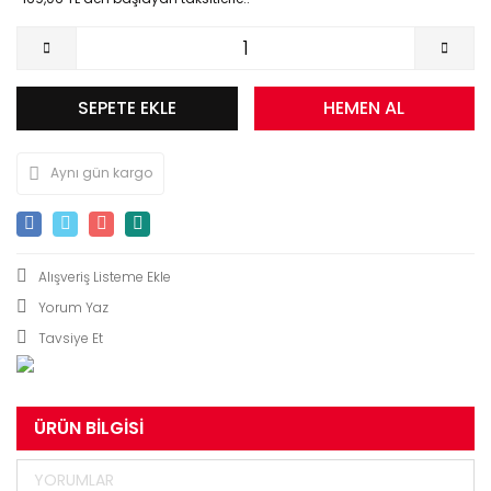
SEPETE EKLE
HEMEN AL
Aynı gün kargo
Yorum Yaz
Tavsiye Et
ÜRÜN BILGISI
YORUMLAR