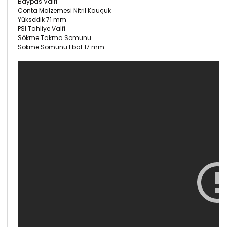
Baypas Valfi
Conta Malzemesi Nitril Kauçuk
Yükseklik 71 mm
PSI Tahliye Valfi
Sökme Takma Somunu
Sökme Somunu Ebat 17 mm