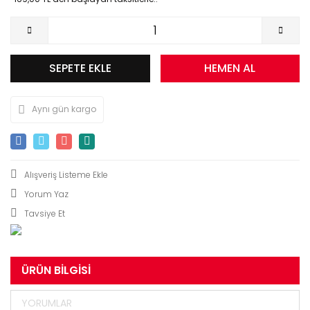
SEPETE EKLE
HEMEN AL
Aynı gün kargo
Yorum Yaz
Tavsiye Et
ÜRÜN BILGISI
YORUMLAR