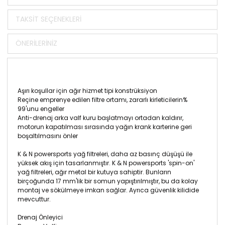
TAKSIT SEÇENEKLERI
ÖNERILERINIZ
Aşırı koşullar için ağır hizmet tipi konstrüksiyon
Reçine emprenye edilen filtre ortamı, zararlı kirleticilerin%
99'unu engeller
Anti-drenaj arka valf kuru başlatmayı ortadan kaldırır,
motorun kapatılması sırasında yağın krank karterine geri
boşaltılmasını önler
K & N powersports yağ filtreleri, daha az basınç düşüşü ile
yüksek akış için tasarlanmıştır. K & N powersports 'spin-on'
yağ filtreleri, ağır metal bir kutuya sahiptir. Bunların
birçoğunda 17 mm'lik bir somun yapıştırılmıştır, bu da kolay
montaj ve sökülmeye imkan sağlar. Ayrıca güvenlik kilidide
mevcuttur.
Drenaj Önleyici