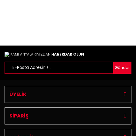
Ürün fiyatı diğer sitelerden daha pahalı.
Bu ürüne benzer farklı alternatifler olmalı.
Gönder
KAMPANYALARIMIZDAN
HABERDAR OLUN
Gönder
ÜYELİK
SİPARİŞ