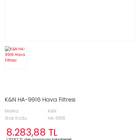
K&N HA-9916 Hava Filtresi
Marka
K&N
Stok Kodu
HA-9916
8.283,88 TL
1.112,52 TL den başlayan taksitlerle!!