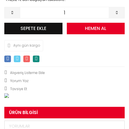
SEPETE EKLE
HEMEN AL
Aynı gün kargo
Yorum Yaz
Tavsiye Et
ÜRÜN BILGISI
YORUMLAR