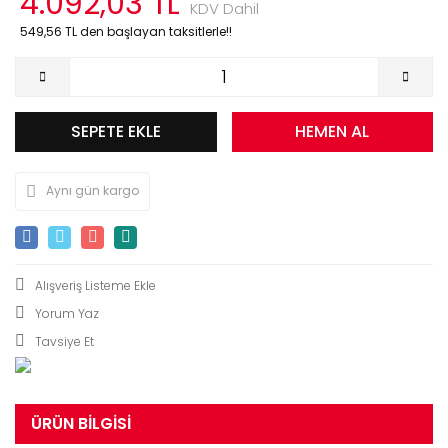
4.092,03 TL
KDV Dahil
549,56 TL den başlayan taksitlerle!!
SEPETE EKLE
HEMEN AL
Aynı gün kargo
Yorum Yaz
Tavsiye Et
ÜRÜN BILGISI