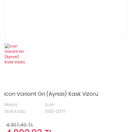
icon Variant Gri (Aynalı) Kask Vizörü
Marka
icon
Stok Kodu
0130-0377
4.307,40 TL