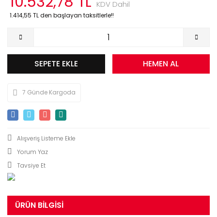
10.532,78 TL
KDV Dahil
1.414,55 TL den başlayan taksitlerle!!
SEPETE EKLE
HEMEN AL
7 Günde Kargoda
Yorum Yaz
Tavsiye Et
ÜRÜN BILGISI