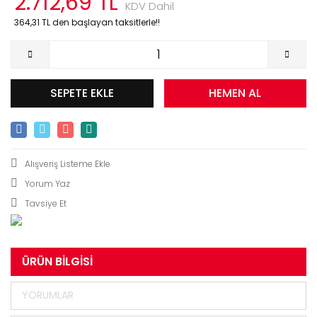
2.712,69 TL
KDV Dahil
364,31 TL den başlayan taksitlerle!!
SEPETE EKLE
HEMEN AL
Yorum Yaz
Tavsiye Et
ÜRÜN BILGISI
YORUMLAR