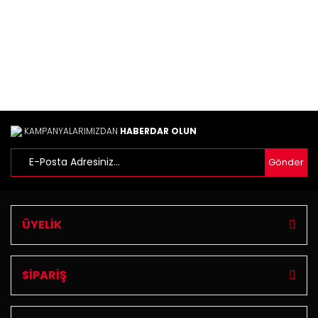
Ürün bilgilerinde hatalar bulunuyor.
Ürün fiyatı diğer sitelerden daha pahalı.
Bu ürüne benzer farklı alternatifler olmalı.
KAMPANYALARIMIZDAN
HABERDAR OLUN
Gönder
Gönder
ÜYELİK
SİPARİŞ